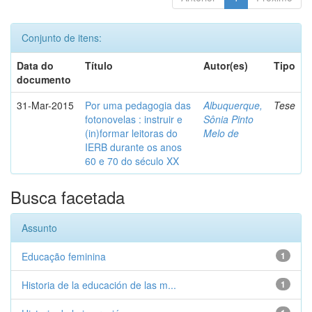
Conjunto de itens:
Data do
Título
Autor(es)
Tipo
documento
31-Mar-2015
Por uma pedagogia das
Albuquerque,
Tese
fotonovelas : instruir e
Sônia Pinto
(in)formar leitoras do
Melo de
IERB durante os anos
60 e 70 do século XX
Busca facetada
Assunto
Educação feminina
1
Historia de la educación de las m...
1