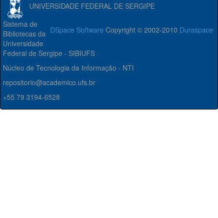
UNIVERSIDADE FEDERAL DE SERGIPE
Sistema de
DSpace Software
Copyright © 2002-2010
Duraspace
Bibliotecas da
Universidade
Federal de Sergipe - SIBIUFS
Núcleo de Tecnologia da Informação - NTI
repositorio@academico.ufs.br
+55 79 3194-6528