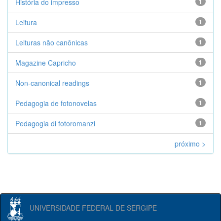
História do impresso
1
Leitura
1
Leituras não canônicas
1
Magazine Capricho
1
Non-canonical readings
1
Pedagogia de fotonovelas
1
Pedagogia di fotoromanzi
1
próximo >
UNIVERSIDADE FEDERAL DE SERGIPE