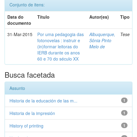
Conjunto de itens:
Data do
Título
Autor(es)
Tipo
documento
31-Mar-2015
Por uma pedagogia das
Albuquerque,
Tese
fotonovelas : instruir e
Sônia Pinto
(in)formar leitoras do
Melo de
IERB durante os anos
60 e 70 do século XX
Busca facetada
Assunto
Historia de la educación de las m...
1
Historia de la impresión
1
History of printing
1