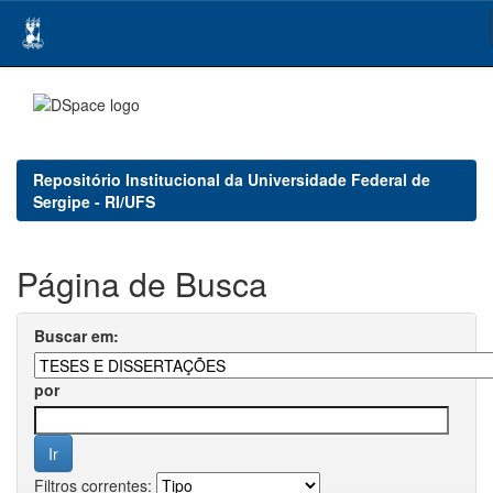
Skip
navigation
Repositório Institucional da Universidade Federal de
Sergipe - RI/UFS
Página de Busca
Buscar em:
por
Filtros correntes: