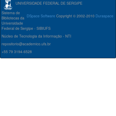
UNIVERSIDADE FEDERAL DE SERGIPE
Sistema de
DSpace Software
Copyright © 2002-2010
Duraspace
Bibliotecas da
Universidade
Federal de Sergipe - SIBIUFS
Núcleo de Tecnologia da Informação - NTI
repositorio@academico.ufs.br
+55 79 3194-6528