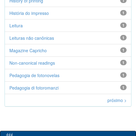
History of printing
1
História do impresso
1
Leitura
1
Leituras não canônicas
1
Magazine Capricho
1
Non-canonical readings
1
Pedagogia de fotonovelas
1
Pedagogia di fotoromanzi
1
próximo >