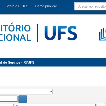
Sobre o RIUFS
Como publicar
al de Sergipe - RI/UFS