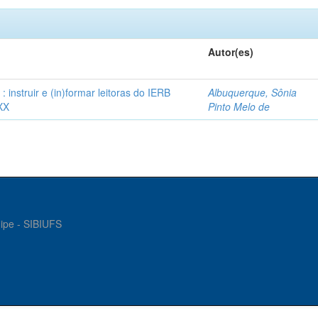
Autor(es)
instruir e (in)formar leitoras do IERB
Albuquerque, Sônia
XX
Pinto Melo de
gipe - SIBIUFS