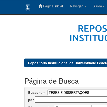
Página inicial
Navegar
Ajuda
Skip
navigation
Repositório Institucional da Universidade Feder
Página de Busca
Buscar em:
por