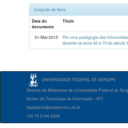
Conjunto de itens:
Data do
Título
documento
31-Mar-2015
Por uma pedagogia das fotonovelas : 
durante os anos 60 e 70 do século 
UNIVERSIDADE FEDERAL DE SERGIPE
Sistema de Bibliotecas da Universidade Federal de Ser
Núcleo de Tecnologia da Informação - NTI
repositorio@academico.ufs.br
+55 79 3194-6528