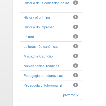
Historia de la educación de las
1
m...
History of printing
1
História do impresso
1
Leitura
1
Leituras não canônicas
1
Magazine Capricho
1
Non-canonical readings
1
Pedagogia de fotonovelas
1
Pedagogia di fotoromanzi
1
próximo >