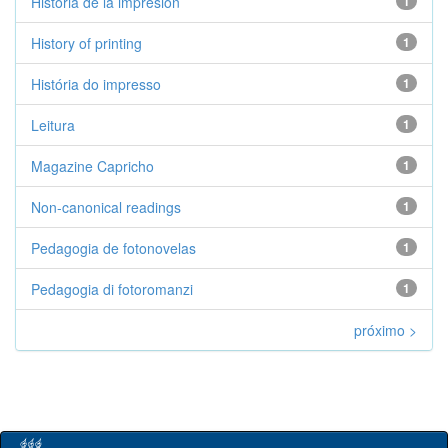
Historia de la impresión
1
History of printing
1
História do impresso
1
Leitura
1
Magazine Capricho
1
Non-canonical readings
1
Pedagogia de fotonovelas
1
Pedagogia di fotoromanzi
1
próximo >