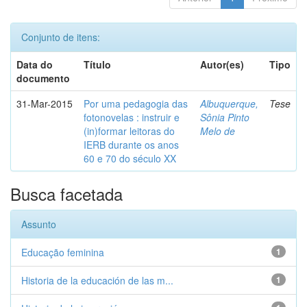
Conjunto de itens:
Data do
Título
Autor(es)
Tipo
documento
31-Mar-2015
Por uma pedagogia das
Albuquerque,
Tese
fotonovelas : instruir e
Sônia Pinto
(in)formar leitoras do
Melo de
IERB durante os anos
60 e 70 do século XX
Busca facetada
Assunto
Educação feminina
1
Historia de la educación de las m...
1