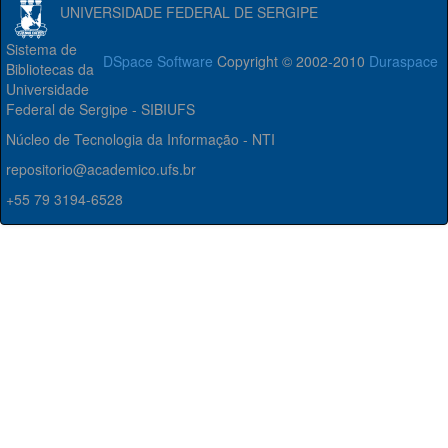
UNIVERSIDADE FEDERAL DE SERGIPE
Sistema de
DSpace Software
Copyright © 2002-2010
Duraspace
Bibliotecas da
Universidade
Federal de Sergipe - SIBIUFS
Núcleo de Tecnologia da Informação - NTI
repositorio@academico.ufs.br
+55 79 3194-6528