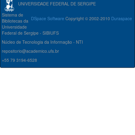
UNIVERSIDADE FEDERAL DE SERGIPE
Sistema de
DSpace Software
Copyright © 2002-2010
Duraspace
Bibliotecas da
Universidade
Federal de Sergipe - SIBIUFS
Núcleo de Tecnologia da Informação - NTI
repositorio@academico.ufs.br
+55 79 3194-6528