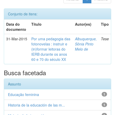
Conjunto de itens:
Data do
Título
Autor(es)
Tipo
documento
31-Mar-2015
Por uma pedagogia das
Albuquerque,
Tese
fotonovelas : instruir e
Sônia Pinto
(in)formar leitoras do
Melo de
IERB durante os anos
60 e 70 do século XX
Busca facetada
Assunto
Educação feminina
1
Historia de la educación de las m...
1