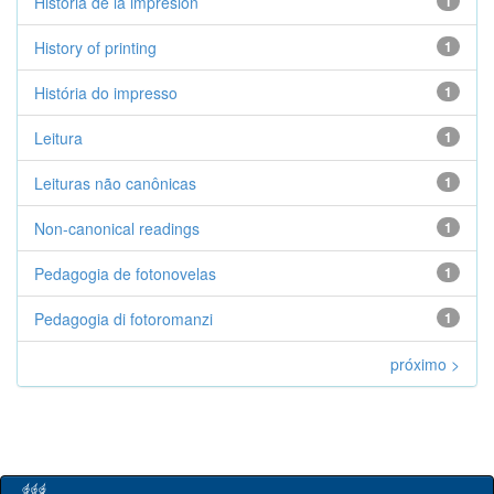
Historia de la impresión
1
History of printing
1
História do impresso
1
Leitura
1
Leituras não canônicas
1
Non-canonical readings
1
Pedagogia de fotonovelas
1
Pedagogia di fotoromanzi
1
próximo >