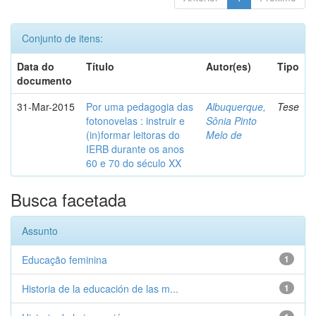
Conjunto de itens:
Data do
Título
Autor(es)
Tipo
documento
31-Mar-2015
Por uma pedagogia das
Albuquerque,
Tese
fotonovelas : instruir e
Sônia Pinto
(in)formar leitoras do
Melo de
IERB durante os anos
60 e 70 do século XX
Busca facetada
Assunto
Educação feminina
1
Historia de la educación de las m...
1