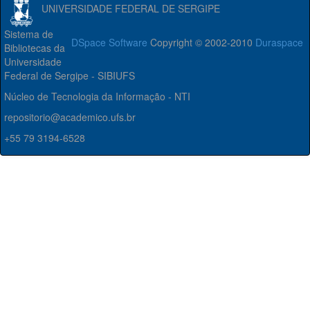
UNIVERSIDADE FEDERAL DE SERGIPE
Sistema de
DSpace Software
Copyright © 2002-2010
Duraspace
Bibliotecas da
Universidade
Federal de Sergipe - SIBIUFS
Núcleo de Tecnologia da Informação - NTI
repositorio@academico.ufs.br
+55 79 3194-6528