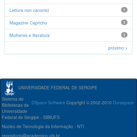
Lettura non canonici
1
Magazine Capricho
1
Mulheres e literatura
1
próximo >
UNIVERSIDADE FEDERAL DE SERGIPE
Sistema de
DSpace Software
Copyright © 2002-2010
Duraspace
Bibliotecas da
Universidade
Federal de Sergipe - SIBIUFS
Núcleo de Tecnologia da Informação - NTI
repositorio@academico.ufs.br