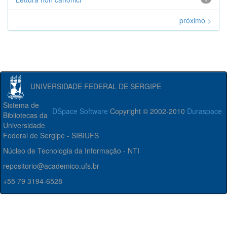
próximo >
UNIVERSIDADE FEDERAL DE SERGIPE
Sistema de
DSpace Software
Copyright © 2002-2010
Duraspace
Bibliotecas da
Universidade
Federal de Sergipe - SIBIUFS
Núcleo de Tecnologia da Informação - NTI
repositorio@academico.ufs.br
+55 79 3194-6528