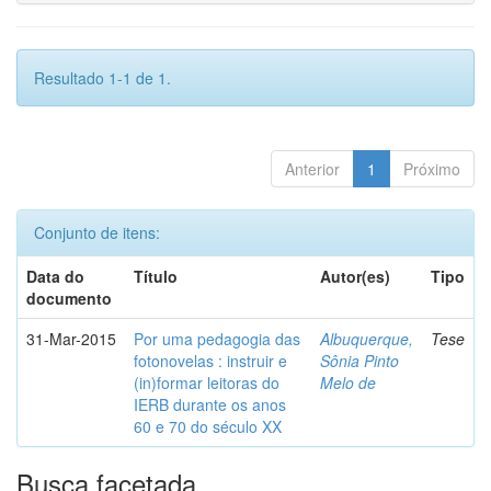
Resultado 1-1 de 1.
Anterior
1
Próximo
Conjunto de itens:
Data do
Título
Autor(es)
Tipo
documento
31-Mar-2015
Por uma pedagogia das
Albuquerque,
Tese
fotonovelas : instruir e
Sônia Pinto
(in)formar leitoras do
Melo de
IERB durante os anos
60 e 70 do século XX
Busca facetada