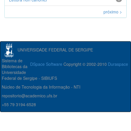
próximo >
UNIVERSIDADE FEDERAL DE SERGIPE
Sistema de
DSpace Software
Copyright © 2002-2010
Duraspace
Bibliotecas da
Universidade
Federal de Sergipe - SIBIUFS
Núcleo de Tecnologia da Informação - NTI
repositorio@academico.ufs.br
+55 79 3194-6528