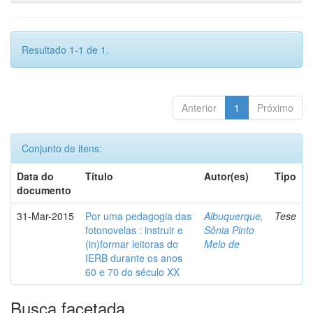
Resultado 1-1 de 1.
Anterior
1
Próximo
Conjunto de itens:
Data do
Título
Autor(es)
Tipo
documento
31-Mar-2015
Por uma pedagogia das
Albuquerque,
Tese
fotonovelas : instruir e
Sônia Pinto
(in)formar leitoras do
Melo de
IERB durante os anos
60 e 70 do século XX
Busca facetada