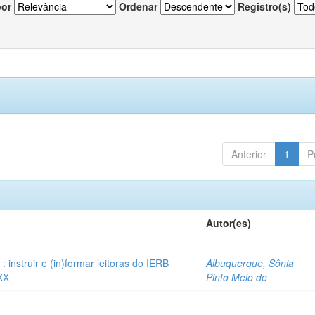
por
Ordenar
Registro(s)
Anterior
1
P
Autor(es)
instruir e (in)formar leitoras do IERB
Albuquerque, Sônia
XX
Pinto Melo de