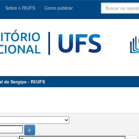
Sobre o RIUFS
Como publicar
al de Sergipe - RI/UFS