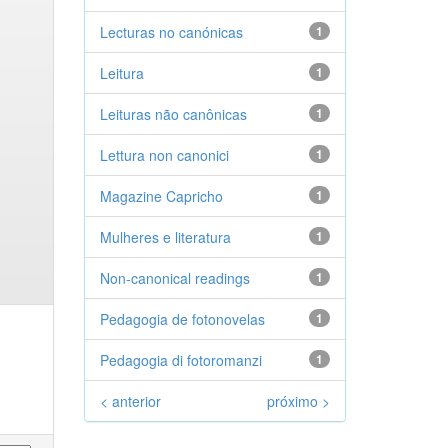
Lecturas no canónicas
1
Leitura
1
Leituras não canônicas
1
Lettura non canonici
1
Magazine Capricho
1
Mulheres e literatura
1
Non-canonical readings
1
Pedagogia de fotonovelas
1
Pedagogia di fotoromanzi
1
< anterior
próximo >