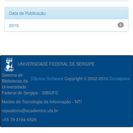
Data de Publicação
2015
1
UNIVERSIDADE FEDERAL DE SERGIPE
Sistema de
DSpace Software
Copyright © 2002-2010
Duraspace
Bibliotecas da
Universidade
Federal de Sergipe - SIBIUFS
Núcleo de Tecnologia da Informação - NTI
repositorio@academico.ufs.br
+55 79 3194-6528