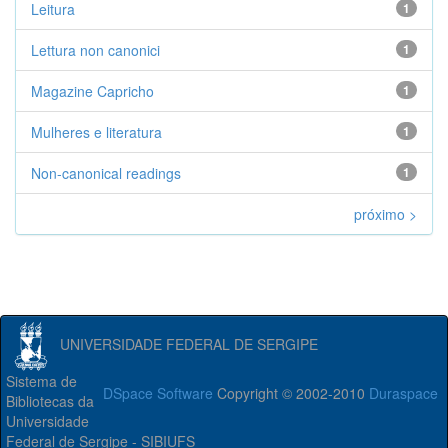
Leitura
1
Lettura non canonici
1
Magazine Capricho
1
Mulheres e literatura
1
Non-canonical readings
1
próximo >
UNIVERSIDADE FEDERAL DE SERGIPE
Sistema de
DSpace Software
Copyright © 2002-2010
Duraspace
Bibliotecas da
Universidade
Federal de Sergipe - SIBIUFS