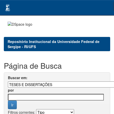
Skip
navigation
Repositório Institucional da Universidade Federal de
Sergipe - RI/UFS
Página de Busca
Buscar em:
por
Filtros correntes: