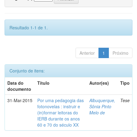
Resultado 1-1 de 1.
Anterior
1
Próximo
Conjunto de itens:
Data do
Título
Autor(es)
Tipo
documento
31-Mar-2015
Por uma pedagogia das
Albuquerque,
Tese
fotonovelas : instruir e
Sônia Pinto
(in)formar leitoras do
Melo de
IERB durante os anos
60 e 70 do século XX