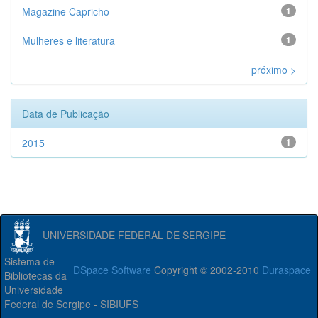
Magazine Capricho
1
Mulheres e literatura
1
próximo >
Data de Publicação
2015
1
UNIVERSIDADE FEDERAL DE SERGIPE
Sistema de
DSpace Software
Copyright © 2002-2010
Duraspace
Bibliotecas da
Universidade
Federal de Sergipe - SIBIUFS