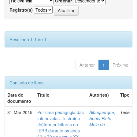
Ordenar
Registro(s)
Resultado 1-1 de 1.
Anterior
1
Próximo
Conjunto de itens:
Data do
Título
Autor(es)
Tipo
documento
31-Mar-2015
Por uma pedagogia das
Albuquerque,
Tese
fotonovelas : instruir e
Sônia Pinto
(in)formar leitoras do
Melo de
IERB durante os anos
60 e 70 do século XX