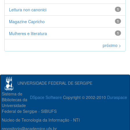
Lettura non canonici
1
Magazine Capricho
1
Mulheres e literatura
1
próximo >
UNIVERSIDADE FEDERAL DE SERGIPE
Sistema de
DSpace Software
Copyright © 2002-2010
Duraspace
Bibliotecas da
Universidade
Federal de Sergipe - SIBIUFS
Núcleo de Tecnologia da Informação - NTI
repositorio@academico.ufs.br