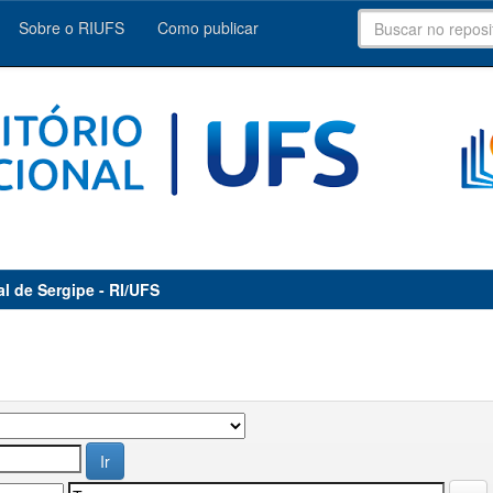
Sobre o RIUFS
Como publicar
al de Sergipe - RI/UFS