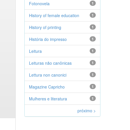
Fotonovela
1
History of female education
1
History of printing
1
História do impresso
1
Leitura
1
Leituras não canônicas
1
Lettura non canonici
1
Magazine Capricho
1
Mulheres e literatura
1
próximo >