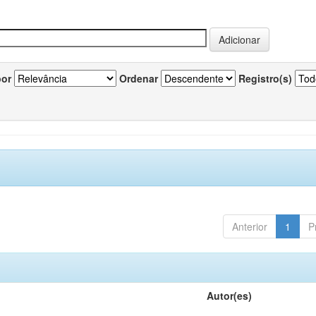
por
Ordenar
Registro(s)
Anterior
1
P
Autor(es)