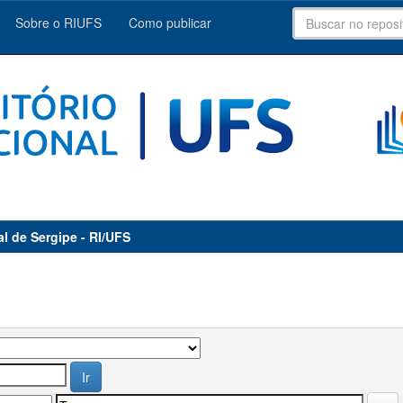
Sobre o RIUFS
Como publicar
al de Sergipe - RI/UFS