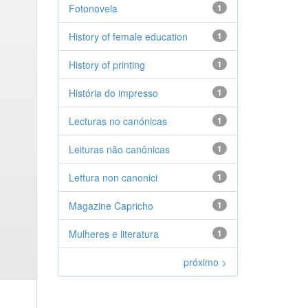
Fotonovela
1
History of female education
1
History of printing
1
História do impresso
1
Lecturas no canónicas
1
Leituras não canônicas
1
Lettura non canonici
1
Magazine Capricho
1
Mulheres e literatura
1
próximo >