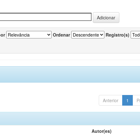
por
Ordenar
Registro(s)
Anterior
1
P
Autor(es)