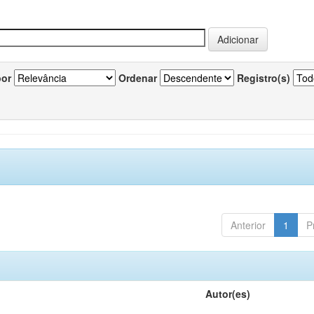
por
Ordenar
Registro(s)
Anterior
1
P
Autor(es)