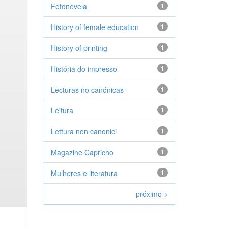
Fotonovela
1
History of female education
1
History of printing
1
História do impresso
1
Lecturas no canónicas
1
Leitura
1
Lettura non canonici
1
Magazine Capricho
1
Mulheres e literatura
1
próximo >