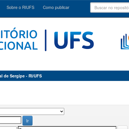
Sobre o RIUFS
Como publicar
al de Sergipe - RI/UFS