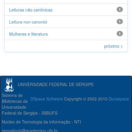
Leituras não canônicas
1
Lettura non canonici
1
Mulheres e literatura
1
próximo >
UNIVERSIDADE FEDERAL DE SERGIPE
Sistema de
DSpace Software
Copyright © 2002-2010
Duraspace
Bibliotecas da
Universidade
Federal de Sergipe - SIBIUFS
Núcleo de Tecnologia da Informação - NTI
repositorio@academico.ufs.br