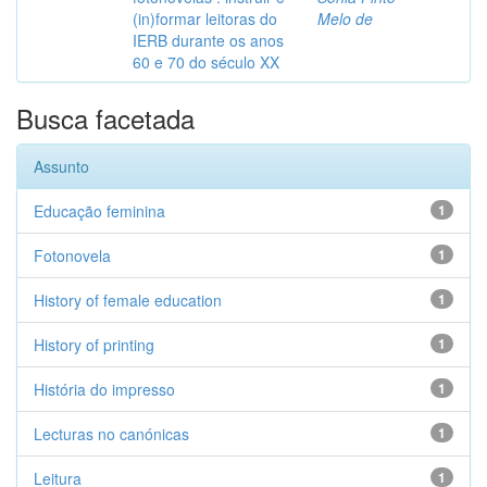
(in)formar leitoras do
Melo de
IERB durante os anos
60 e 70 do século XX
Busca facetada
Assunto
Educação feminina
1
Fotonovela
1
History of female education
1
History of printing
1
História do impresso
1
Lecturas no canónicas
1
Leitura
1