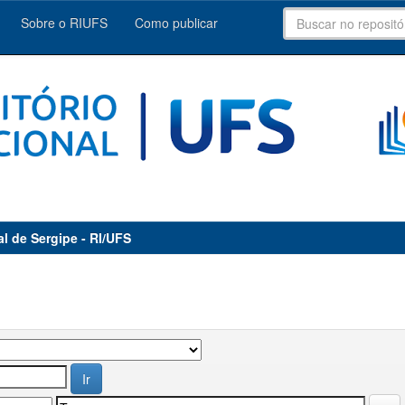
Sobre o RIUFS
Como publicar
al de Sergipe - RI/UFS