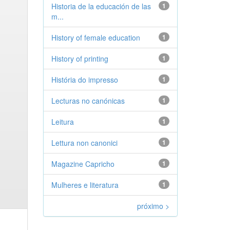
Historia de la educación de las
1
m...
History of female education
1
History of printing
1
História do impresso
1
Lecturas no canónicas
1
Leitura
1
Lettura non canonici
1
Magazine Capricho
1
Mulheres e literatura
1
próximo >