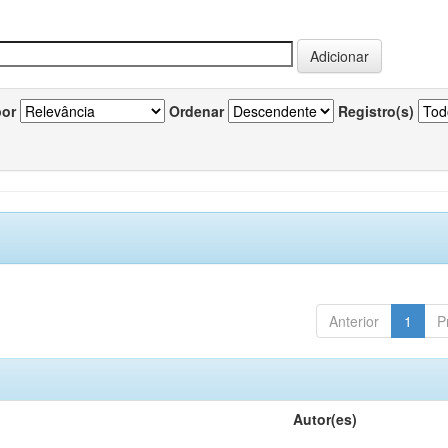
por
Ordenar
Registro(s)
Anterior
1
P
Autor(es)