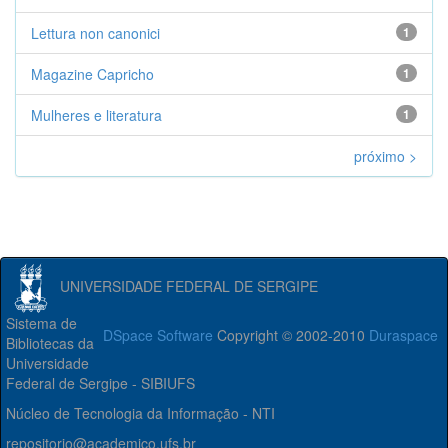
Lettura non canonici
1
Magazine Capricho
1
Mulheres e literatura
1
próximo >
UNIVERSIDADE FEDERAL DE SERGIPE
Sistema de
DSpace Software
Copyright © 2002-2010
Duraspace
Bibliotecas da
Universidade
Federal de Sergipe - SIBIUFS
Núcleo de Tecnologia da Informação - NTI
repositorio@academico.ufs.br