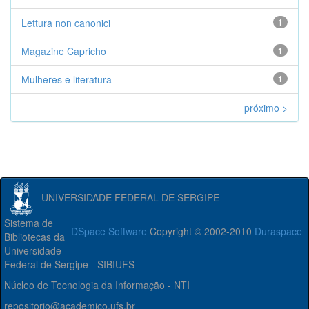
Lettura non canonici
1
Magazine Capricho
1
Mulheres e literatura
1
próximo >
UNIVERSIDADE FEDERAL DE SERGIPE
Sistema de
DSpace Software
Copyright © 2002-2010
Duraspace
Bibliotecas da
Universidade
Federal de Sergipe - SIBIUFS
Núcleo de Tecnologia da Informação - NTI
repositorio@academico.ufs.br