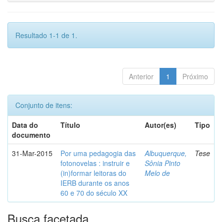
Resultado 1-1 de 1.
Anterior
1
Próximo
Conjunto de itens:
Data do
Título
Autor(es)
Tipo
documento
31-Mar-2015
Por uma pedagogia das
Albuquerque,
Tese
fotonovelas : instruir e
Sônia Pinto
(in)formar leitoras do
Melo de
IERB durante os anos
60 e 70 do século XX
Busca facetada