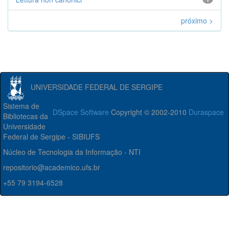
próximo >
UNIVERSIDADE FEDERAL DE SERGIPE
Sistema de
DSpace Software
Copyright © 2002-2010
Duraspace
Bibliotecas da
Universidade
Federal de Sergipe - SIBIUFS
Núcleo de Tecnologia da Informação - NTI
repositorio@academico.ufs.br
+55 79 3194-6528