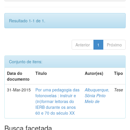
Resultado 1-1 de 1.
Anterior
1
Próximo
Conjunto de itens:
Data do
Título
Autor(es)
Tipo
documento
31-Mar-2015
Por uma pedagogia das
Albuquerque,
Tese
fotonovelas : instruir e
Sônia Pinto
(in)formar leitoras do
Melo de
IERB durante os anos
60 e 70 do século XX
Busca facetada