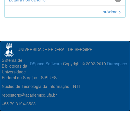
próximo >
UNIVERSIDADE FEDERAL DE SERGIPE
Sistema de
DSpace Software
Copyright © 2002-2010
Duraspace
Bibliotecas da
Universidade
Federal de Sergipe - SIBIUFS
Núcleo de Tecnologia da Informação - NTI
repositorio@academico.ufs.br
+55 79 3194-6528