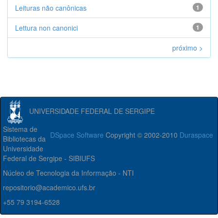
Leituras não canônicas
1
Lettura non canonici
1
próximo >
UNIVERSIDADE FEDERAL DE SERGIPE
Sistema de
DSpace Software
Copyright © 2002-2010
Duraspace
Bibliotecas da
Universidade
Federal de Sergipe - SIBIUFS
Núcleo de Tecnologia da Informação - NTI
repositorio@academico.ufs.br
+55 79 3194-6528