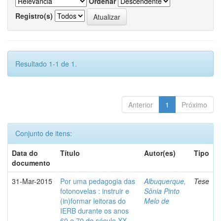
Ordenar
Registro(s)
Resultado 1-1 de 1.
Anterior
1
Próximo
Conjunto de itens:
Data do
Título
Autor(es)
Tipo
documento
31-Mar-2015
Por uma pedagogia das
Albuquerque,
Tese
fotonovelas : instruir e
Sônia Pinto
(in)formar leitoras do
Melo de
IERB durante os anos
60 e 70 do século XX