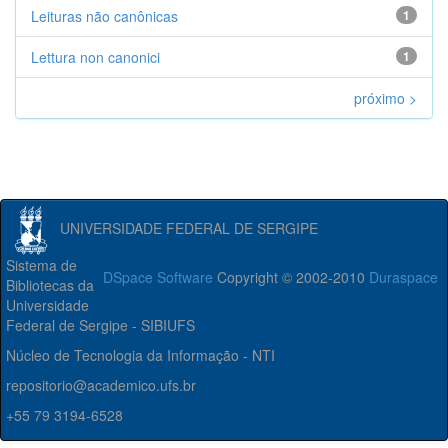
Leituras não canônicas
1
Lettura non canonici
1
próximo >
UNIVERSIDADE FEDERAL DE SERGIPE
Sistema de
DSpace Software
Copyright © 2002-2010
Duraspace
Bibliotecas da
Universidade
Federal de Sergipe - SIBIUFS
Núcleo de Tecnologia da Informação - NTI
repositorio@academico.ufs.br
+55 79 3194-6528