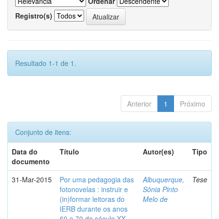
Ordenar
Registro(s)
Resultado 1-1 de 1.
Anterior
1
Próximo
Conjunto de itens:
Data do
Título
Autor(es)
Tipo
documento
31-Mar-2015
Por uma pedagogia das
Albuquerque,
Tese
fotonovelas : instruir e
Sônia Pinto
(in)formar leitoras do
Melo de
IERB durante os anos
60 e 70 do século XX