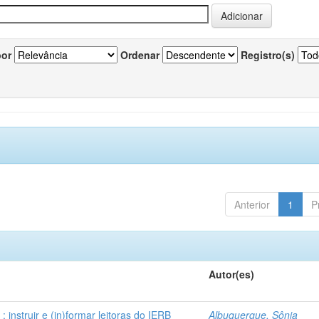
por
Ordenar
Registro(s)
Anterior
1
P
Autor(es)
instruir e (in)formar leitoras do IERB
Albuquerque, Sônia