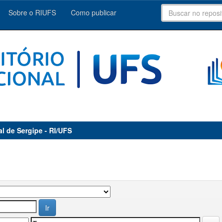
Sobre o RIUFS
Como publicar
al de Sergipe - RI/UFS