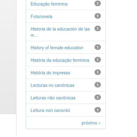
Educação feminina
1
Fotonovela
1
Historia de la educación de las
1
m...
History of female education
1
História da educação feminina
1
História do impresso
1
Lecturas no canónicas
1
Leituras não canônicas
1
Lettura non canonici
1
próximo >