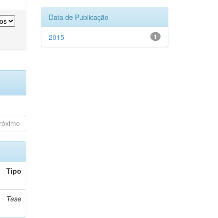
Data de Publicação
2015
1
róximo
Tipo
Tese