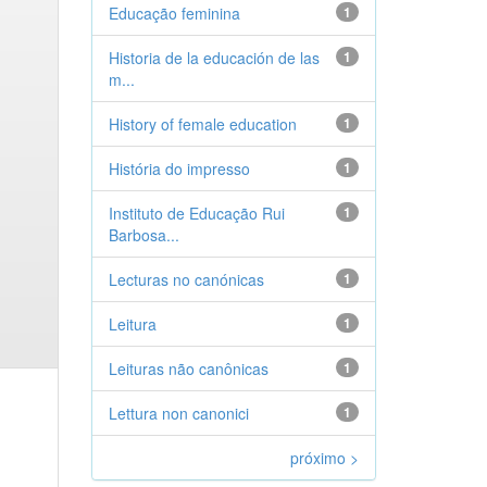
Educação feminina
1
Historia de la educación de las
1
m...
History of female education
1
História do impresso
1
Instituto de Educação Rui
1
Barbosa...
Lecturas no canónicas
1
Leitura
1
Leituras não canônicas
1
Lettura non canonici
1
próximo >