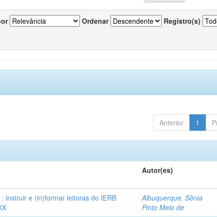
por
Ordenar
Registro(s)
Anterior
1
P
Autor(es)
instruir e (in)formar leitoras do IERB
Albuquerque, Sônia
XX
Pinto Melo de