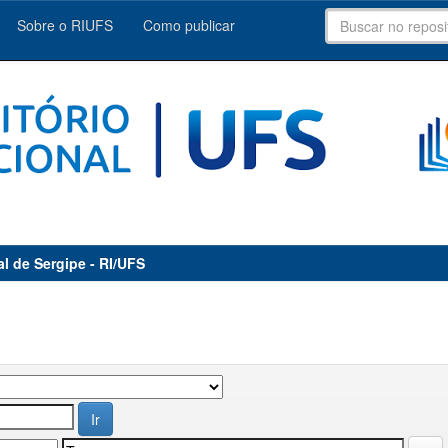
Sobre o RIUFS
Como publicar
al de Sergipe - RI/UFS