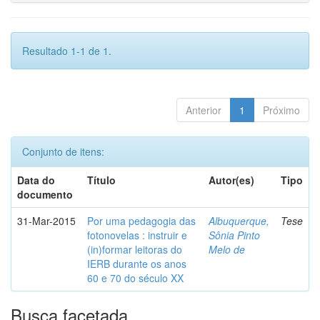
Resultado 1-1 de 1.
Anterior
1
Próximo
Conjunto de itens:
Data do
Título
Autor(es)
Tipo
documento
31-Mar-2015
Por uma pedagogia das
Albuquerque,
Tese
fotonovelas : instruir e
Sônia Pinto
(in)formar leitoras do
Melo de
IERB durante os anos
60 e 70 do século XX
Busca facetada