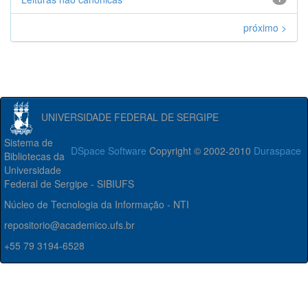
próximo >
UNIVERSIDADE FEDERAL DE SERGIPE
Sistema de
DSpace Software
Copyright © 2002-2010
Duraspace
Bibliotecas da
Universidade
Federal de Sergipe - SIBIUFS
Núcleo de Tecnologia da Informação - NTI
repositorio@academico.ufs.br
+55 79 3194-6528