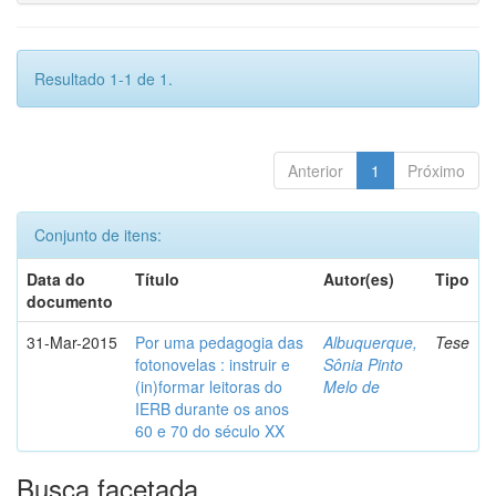
Resultado 1-1 de 1.
Anterior
1
Próximo
Conjunto de itens:
Data do
Título
Autor(es)
Tipo
documento
31-Mar-2015
Por uma pedagogia das
Albuquerque,
Tese
fotonovelas : instruir e
Sônia Pinto
(in)formar leitoras do
Melo de
IERB durante os anos
60 e 70 do século XX
Busca facetada