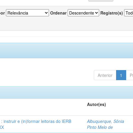
por
Ordenar
Registro(s)
Anterior
1
P
Autor(es)
instruir e (in)formar leitoras do IERB
Albuquerque, Sônia
XX
Pinto Melo de