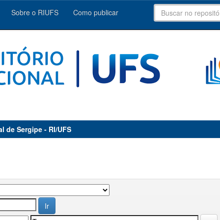
Sobre o RIUFS
Como publicar
al de Sergipe - RI/UFS