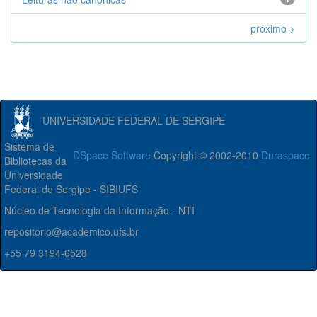
próximo >
UNIVERSIDADE FEDERAL DE SERGIPE
Sistema de
DSpace Software
Copyright © 2002-2010
Duraspace
Bibliotecas da
Universidade
Federal de Sergipe - SIBIUFS
Núcleo de Tecnologia da Informação - NTI
repositorio@academico.ufs.br
+55 79 3194-6528