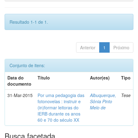
Resultado 1-1 de 1.
Anterior
1
Próximo
Conjunto de itens:
Data do
Título
Autor(es)
Tipo
documento
31-Mar-2015
Por uma pedagogia das
Albuquerque,
Tese
fotonovelas : instruir e
Sônia Pinto
(in)formar leitoras do
Melo de
IERB durante os anos
60 e 70 do século XX
Busca facetada