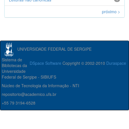
próximo >
UNIVERSIDADE FEDERAL DE SERGIPE
Sistema de
DSpace Software
Copyright © 2002-2010
Duraspace
Bibliotecas da
Universidade
Federal de Sergipe - SIBIUFS
Núcleo de Tecnologia da Informação - NTI
repositorio@academico.ufs.br
+55 79 3194-6528