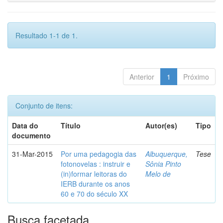
Resultado 1-1 de 1.
Anterior
1
Próximo
Conjunto de itens:
Data do
Título
Autor(es)
Tipo
documento
31-Mar-2015
Por uma pedagogia das
Albuquerque,
Tese
fotonovelas : instruir e
Sônia Pinto
(in)formar leitoras do
Melo de
IERB durante os anos
60 e 70 do século XX
Busca facetada