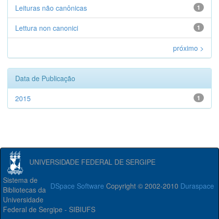
Leituras não canônicas
1
Lettura non canonici
1
próximo >
Data de Publicação
2015
1
UNIVERSIDADE FEDERAL DE SERGIPE
Sistema de
DSpace Software
Copyright © 2002-2010
Duraspace
Bibliotecas da
Universidade
Federal de Sergipe - SIBIUFS