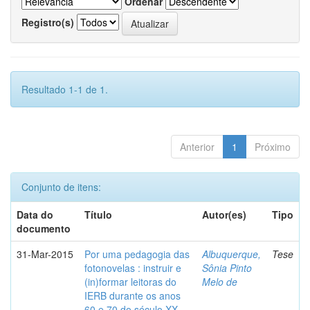
Ordenar
Registro(s)
Resultado 1-1 de 1.
Anterior
1
Próximo
Conjunto de itens:
Data do
Título
Autor(es)
Tipo
documento
31-Mar-2015
Por uma pedagogia das
Albuquerque,
Tese
fotonovelas : instruir e
Sônia Pinto
(in)formar leitoras do
Melo de
IERB durante os anos
60 e 70 do século XX