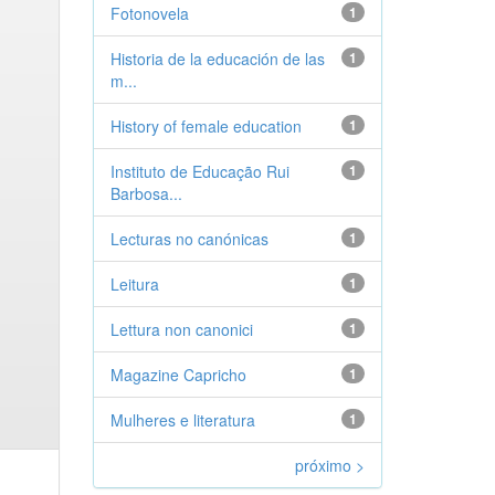
Fotonovela
1
Historia de la educación de las
1
m...
History of female education
1
Instituto de Educação Rui
1
Barbosa...
Lecturas no canónicas
1
Leitura
1
Lettura non canonici
1
Magazine Capricho
1
Mulheres e literatura
1
próximo >