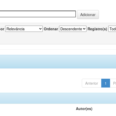
por
Ordenar
Registro(s)
Anterior
1
P
Autor(es)