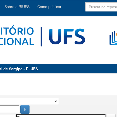
Sobre o RIUFS
Como publicar
al de Sergipe - RI/UFS