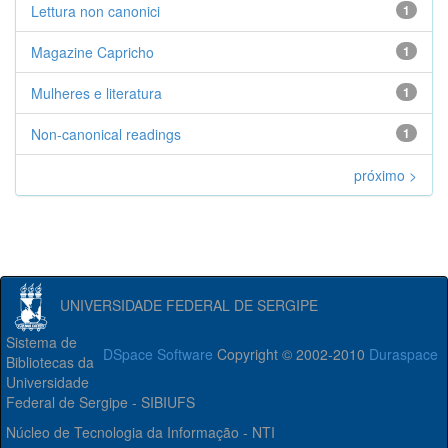
Lettura non canonici
1
Magazine Capricho
1
Mulheres e literatura
1
Non-canonical readings
1
próximo >
UNIVERSIDADE FEDERAL DE SERGIPE
Sistema de
DSpace Software
Copyright © 2002-2010
Duraspace
Bibliotecas da
Universidade
Federal de Sergipe - SIBIUFS
Núcleo de Tecnologia da Informação - NTI