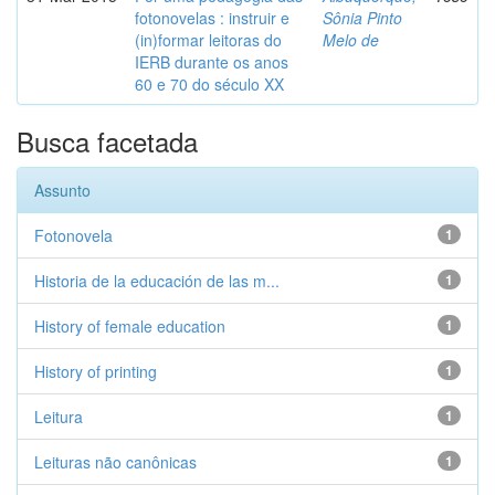
fotonovelas : instruir e
Sônia Pinto
(in)formar leitoras do
Melo de
IERB durante os anos
60 e 70 do século XX
Busca facetada
Assunto
Fotonovela
1
Historia de la educación de las m...
1
History of female education
1
History of printing
1
Leitura
1
Leituras não canônicas
1