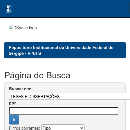
Skip
navigation
Repositório Institucional da Universidade Federal de
Sergipe - RI/UFS
Página de Busca
Buscar em:
por
Filtros correntes: