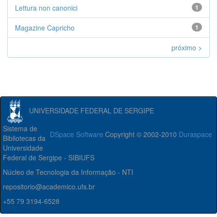
Lettura non canonici
1
Magazine Capricho
1
próximo >
UNIVERSIDADE FEDERAL DE SERGIPE
Sistema de
DSpace Software
Copyright © 2002-2010
Duraspace
Bibliotecas da
Universidade
Federal de Sergipe - SIBIUFS
Núcleo de Tecnologia da Informação - NTI
repositorio@academico.ufs.br
+55 79 3194-6528