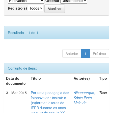
Ordenar
Registro(s)
Resultado 1-1 de 1.
Anterior
1
Próximo
Conjunto de itens:
Data do
Título
Autor(es)
Tipo
documento
31-Mar-2015
Por uma pedagogia das
Albuquerque,
Tese
fotonovelas : instruir e
Sônia Pinto
(in)formar leitoras do
Melo de
IERB durante os anos
60 e 70 do século XX