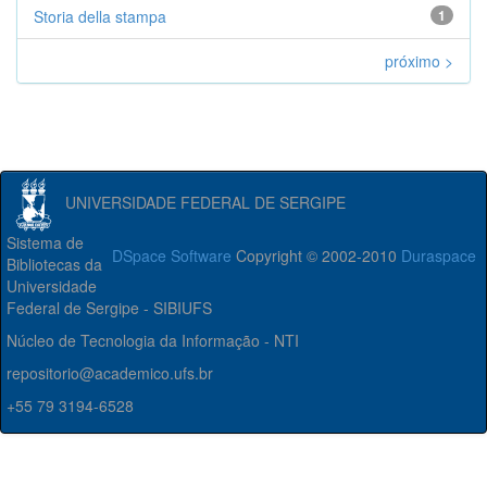
Storia della stampa
1
próximo >
UNIVERSIDADE FEDERAL DE SERGIPE
Sistema de
DSpace Software
Copyright © 2002-2010
Duraspace
Bibliotecas da
Universidade
Federal de Sergipe - SIBIUFS
Núcleo de Tecnologia da Informação - NTI
repositorio@academico.ufs.br
+55 79 3194-6528