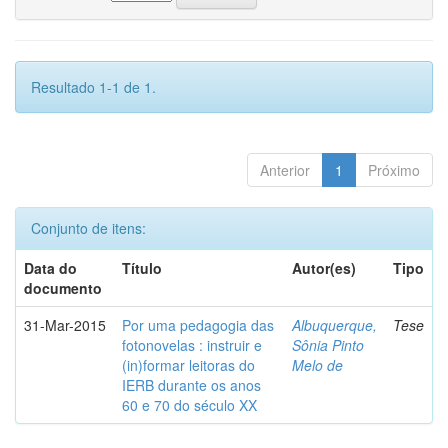
Resultado 1-1 de 1.
Anterior
1
Próximo
Conjunto de itens:
Data do
Título
Autor(es)
Tipo
documento
31-Mar-2015
Por uma pedagogia das
Albuquerque,
Tese
fotonovelas : instruir e
Sônia Pinto
(in)formar leitoras do
Melo de
IERB durante os anos
60 e 70 do século XX