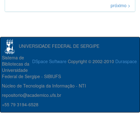
próximo >
UNIVERSIDADE FEDERAL DE SERGIPE
Sistema de
DSpace Software
Copyright © 2002-2010
Duraspace
Bibliotecas da
Universidade
Federal de Sergipe - SIBIUFS
Núcleo de Tecnologia da Informação - NTI
repositorio@academico.ufs.br
+55 79 3194-6528