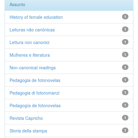
Assunto
History of female education
1
Leituras não canônicas
1
Lettura non canonici
1
Mulheres e literatura
1
Non-canonical readings
1
Pedagogia de fotonovelas
1
Pedagogia di fotoromanzi
1
Pedagogía de fotonovelas
1
Revista Capricho
1
Storia della stampa
1