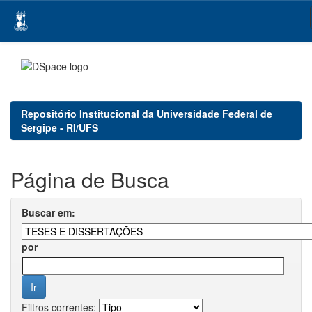
Skip
navigation
Repositório Institucional da Universidade Federal de
Sergipe - RI/UFS
Página de Busca
Buscar em:
por
Filtros correntes: