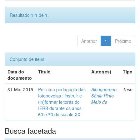
Resultado 1-1 de 1.
Anterior
1
Próximo
Conjunto de itens:
Data do
Título
Autor(es)
Tipo
documento
31-Mar-2015
Por uma pedagogia das
Albuquerque,
Tese
fotonovelas : instruir e
Sônia Pinto
(in)formar leitoras do
Melo de
IERB durante os anos
60 e 70 do século XX
Busca facetada