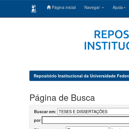
Página inicial
Navegar
Ajuda
Skip
navigation
Repositório Institucional da Universidade Feder
Página de Busca
Buscar em:
por