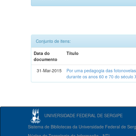
Conjunto de itens:
Data do
Título
documento
31-Mar-2015
Por uma pedagogia das fotonovelas : 
durante os anos 60 e 70 do século 
UNIVERSIDADE FEDERAL DE SERGIPE
Sistema de Bibliotecas da Universidade Federal de Ser
Núcleo de Tecnologia da Informação - NTI