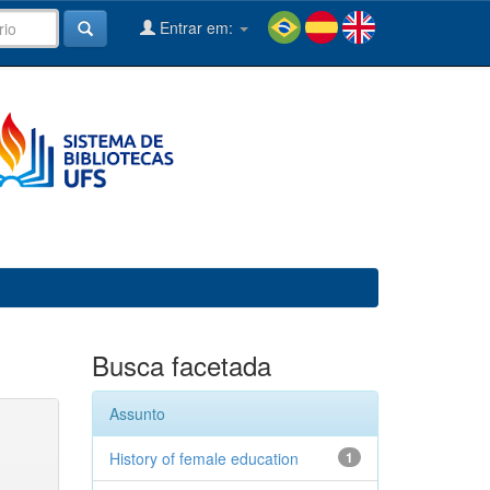
Entrar em:
Busca facetada
Assunto
History of female education
1