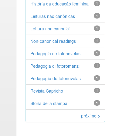
História da educação feminina
1
Leituras não canônicas
1
Lettura non canonici
1
Non-canonical readings
1
Pedagogia de fotonovelas
1
Pedagogia di fotoromanzi
1
Pedagogía de fotonovelas
1
Revista Capricho
1
Storia della stampa
1
próximo >