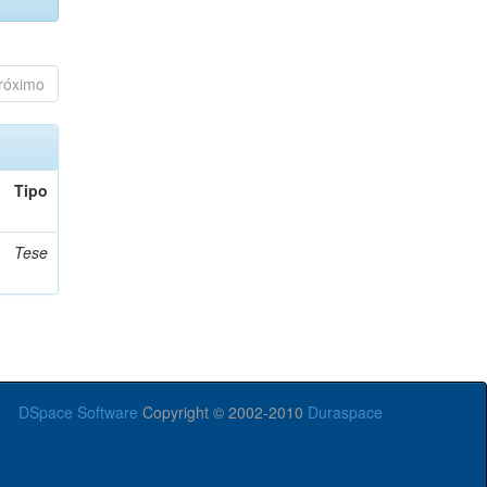
róximo
Tipo
Tese
DSpace Software
Copyright © 2002-2010
Duraspace