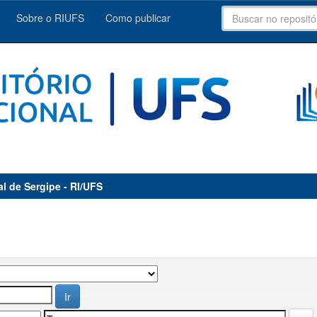
Sobre o RIUFS
Como publicar
al de Sergipe - RI/UFS