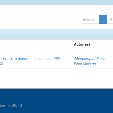
Anterior
1
P
Autor(es)
instruir e (in)formar leitoras do IERB
Albuquerque, Sônia
XX
Pinto Melo de
gipe - SIBIUFS