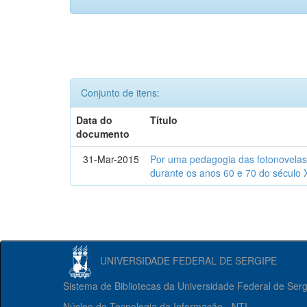
Conjunto de itens:
Data do
Título
documento
31-Mar-2015
Por uma pedagogia das fotonovelas : 
durante os anos 60 e 70 do século 
UNIVERSIDADE FEDERAL DE SERGIPE
Sistema de Bibliotecas da Universidade Federal de Ser
Núcleo de Tecnologia da Informação - NTI