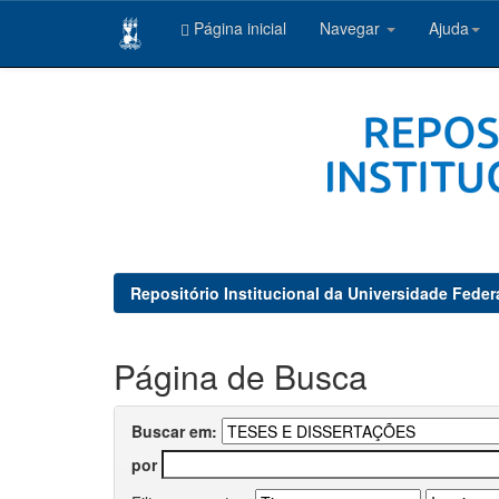
Página inicial
Navegar
Ajuda
Skip
navigation
Repositório Institucional da Universidade Feder
Página de Busca
Buscar em:
por