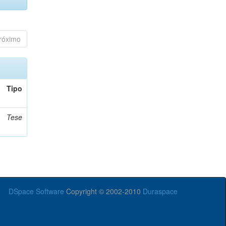
róximo
Tipo
Tese
DSpace Software
Copyright © 2002-2010
Duraspace