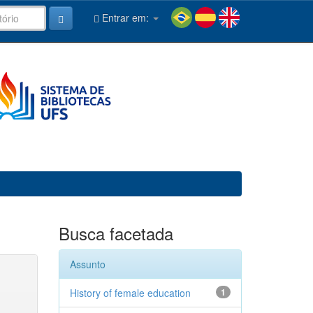
Entrar em:
Busca facetada
Assunto
History of female education
1