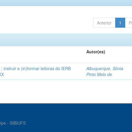
Anterior
1
P
Autor(es)
instruir e (in)formar leitoras do IERB
Albuquerque, Sônia
XX
Pinto Melo de
gipe - SIBIUFS