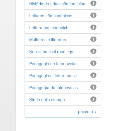
História da educação feminina
1
Leituras não canônicas
1
Lettura non canonici
1
Mulheres e literatura
1
Non-canonical readings
1
Pedagogia de fotonovelas
1
Pedagogia di fotoromanzi
1
Pedagogía de fotonovelas
1
Storia della stampa
1
próximo >