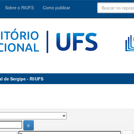
Sobre o RIUFS
Como publicar
al de Sergipe - RI/UFS