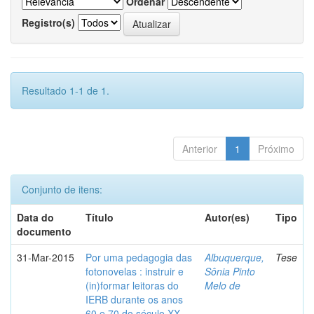
Ordenar
Registro(s)
Resultado 1-1 de 1.
Anterior
1
Próximo
Conjunto de itens:
Data do
Título
Autor(es)
Tipo
documento
31-Mar-2015
Por uma pedagogia das
Albuquerque,
Tese
fotonovelas : instruir e
Sônia Pinto
(in)formar leitoras do
Melo de
IERB durante os anos
60 e 70 do século XX