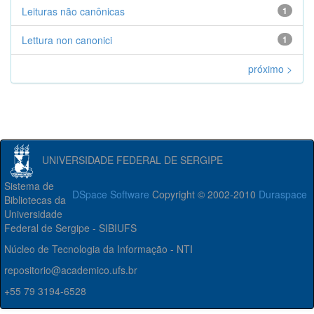
Leituras não canônicas
1
Lettura non canonici
1
próximo >
UNIVERSIDADE FEDERAL DE SERGIPE
Sistema de
DSpace Software
Copyright © 2002-2010
Duraspace
Bibliotecas da
Universidade
Federal de Sergipe - SIBIUFS
Núcleo de Tecnologia da Informação - NTI
repositorio@academico.ufs.br
+55 79 3194-6528