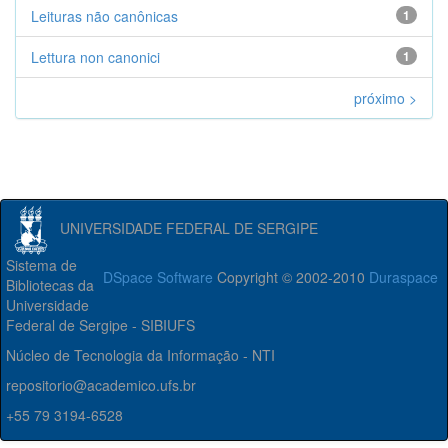
Leituras não canônicas
1
Lettura non canonici
1
próximo >
UNIVERSIDADE FEDERAL DE SERGIPE
Sistema de
DSpace Software
Copyright © 2002-2010
Duraspace
Bibliotecas da
Universidade
Federal de Sergipe - SIBIUFS
Núcleo de Tecnologia da Informação - NTI
repositorio@academico.ufs.br
+55 79 3194-6528