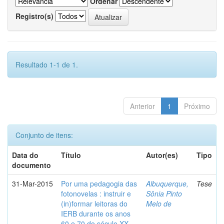
Ordenar
Registro(s)
Resultado 1-1 de 1.
Anterior
1
Próximo
Conjunto de itens:
Data do
Título
Autor(es)
Tipo
documento
31-Mar-2015
Por uma pedagogia das
Albuquerque,
Tese
fotonovelas : instruir e
Sônia Pinto
(in)formar leitoras do
Melo de
IERB durante os anos
60 e 70 do século XX