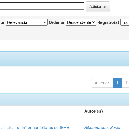
por
Ordenar
Registro(s)
Anterior
1
P
Autor(es)
instruir e (in)formar leitoras do IERB
Albuquerque, Sônia