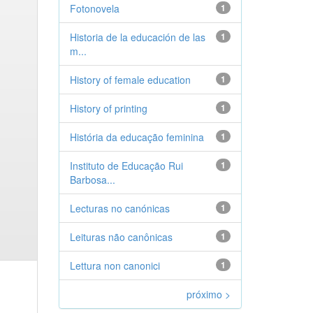
Fotonovela
1
Historia de la educación de las
1
m...
History of female education
1
History of printing
1
História da educação feminina
1
Instituto de Educação Rui
1
Barbosa...
Lecturas no canónicas
1
Leituras não canônicas
1
Lettura non canonici
1
próximo >