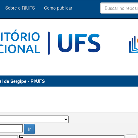
Sobre o RIUFS
Como publicar
al de Sergipe - RI/UFS