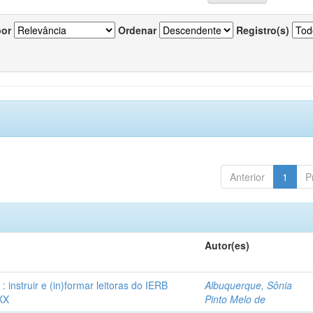
por
Ordenar
Registro(s)
Anterior
1
P
Autor(es)
instruir e (in)formar leitoras do IERB
Albuquerque, Sônia
XX
Pinto Melo de