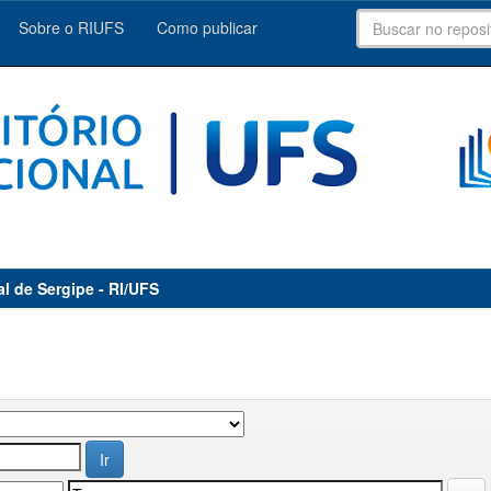
Sobre o RIUFS
Como publicar
al de Sergipe - RI/UFS