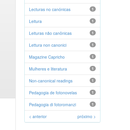
Lecturas no canónicas
1
Leitura
1
Leituras não canônicas
1
Lettura non canonici
1
Magazine Capricho
1
Mulheres e literatura
1
Non-canonical readings
1
Pedagogia de fotonovelas
1
Pedagogia di fotoromanzi
1
< anterior
próximo >