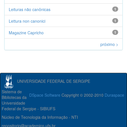
Leituras não canônicas
1
Lettura non canonici
1
Magazine Capricho
1
próximo >
UNIVERSIDADE FEDERAL DE SERGIPE
Sistema de
DSpace Software
Copyright © 2002-2010
Duraspace
Bibliotecas da
Universidade
Federal de Sergipe - SIBIUFS
Núcleo de Tecnologia da Informação - NTI
repositorio@academico.ufs.br