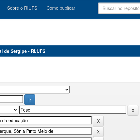
Sobre o RIUFS
Como publicar
al de Sergipe - RI/UFS