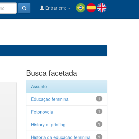
Entrar em:
Busca facetada
Assunto
Educação feminina
1
Fotonovela
1
History of printing
1
História da educação feminina
1