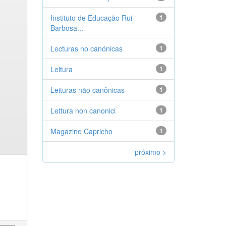
Instituto de Educação Rui
1
Barbosa...
Lecturas no canónicas
1
Leitura
1
Leituras não canônicas
1
Lettura non canonici
1
Magazine Capricho
1
próximo >