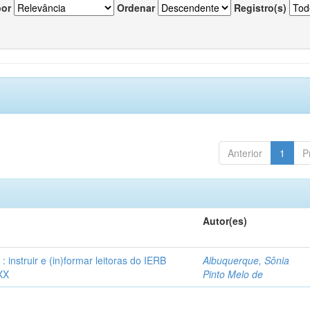
por
Ordenar
Registro(s)
Anterior
1
P
Autor(es)
instruir e (in)formar leitoras do IERB
Albuquerque, Sônia
XX
Pinto Melo de