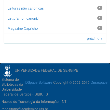
Leituras não canônicas
1
Lettura non canonici
1
Magazine Capricho
1
próximo >
UNIVERSIDADE FEDERAL DE SERGIPE
Sistema de
DSpace Software
Copyright © 2002-2010
Duraspace
Bibliotecas da
Universidade
Federal de Sergipe - SIBIUFS
Núcleo de Tecnologia da Informação - NTI
repositorio@academico.ufs.br