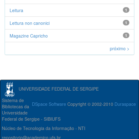
Leitura
1
Lettura non canonici
1
Magazine Capricho
1
próximo >
UNIVERSIDADE FEDERAL DE SERGIPE
Sistema de
DSpace Software
Copyright © 2002-2010
Duraspace
Bibliotecas da
Universidade
Federal de Sergipe - SIBIUFS
Núcleo de Tecnologia da Informação - NTI
repositorio@academico.ufs.br